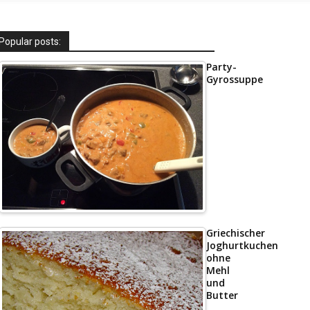
Popular posts:
Party-
Gyrossuppe
Griechischer
Joghurtkuchen
ohne
Mehl
und
Butter