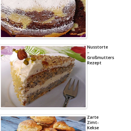
Nusstorte
–
Großmutters
Rezept
Zarte
Zimt-
Kekse