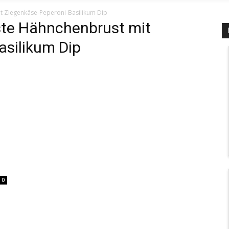
t Ziegenkäse-Peperoni-Basilikum Dip
te Hähnchenbrust mit
asilikum Dip
0