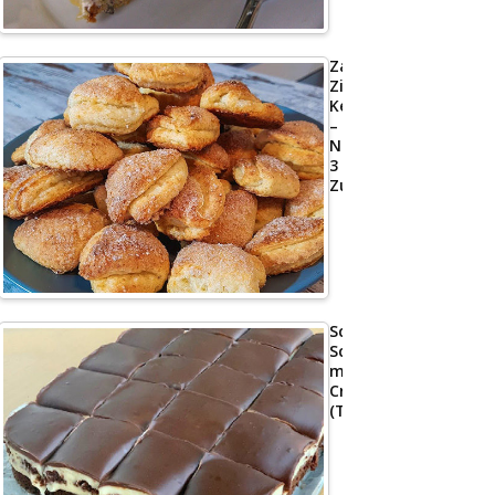
Zarte
Zimt-
Kekse
–
Nur
3
Zutaten
Schoko
Schnitte
mit
Creme
(Tassenrezept)