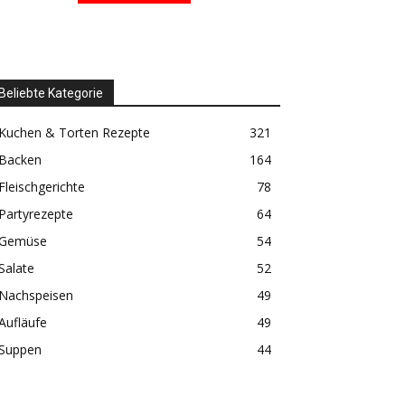
Beliebte Kategorie
Kuchen & Torten Rezepte
321
Backen
164
Fleischgerichte
78
Partyrezepte
64
Gemüse
54
Salate
52
Nachspeisen
49
Aufläufe
49
Suppen
44