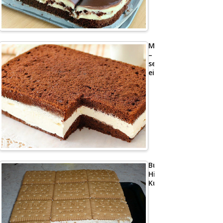
Milchschnittenkuche
–
sehr
einfach
Butterkeks
Himbeer
Kuchen