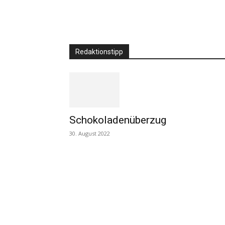
Redaktionstipp
Schokoladenüberzug
30. August 2022