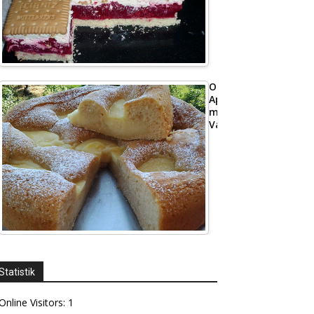
Omas
Apfelkuchen
mit
Vanillepudding
Statistik
Online Visitors:
1