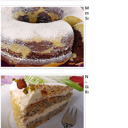
Marmorkuchen
mit
Schmand
Nusstorte
–
Großmutters
Rezept