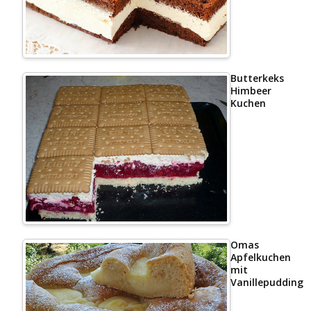
Butterkeks
Himbeer
Kuchen
Omas
Apfelkuchen
mit
Vanillepudding