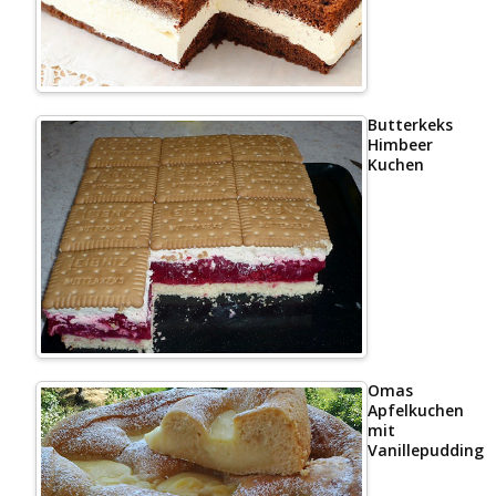
Butterkeks
Himbeer
Kuchen
Omas
Apfelkuchen
mit
Vanillepudding