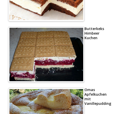
Butterkeks
Himbeer
Kuchen
Omas
Apfelkuchen
mit
Vanillepudding