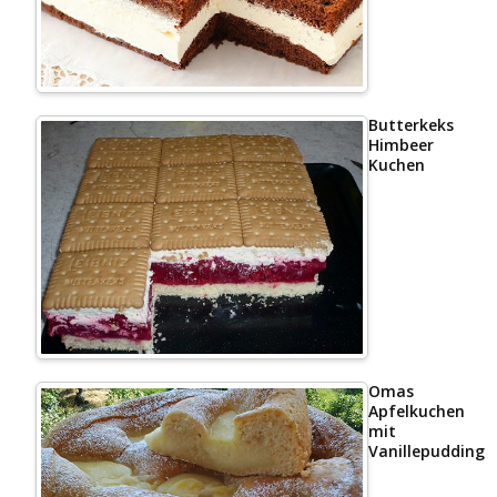
Butterkeks
Himbeer
Kuchen
Omas
Apfelkuchen
mit
Vanillepudding