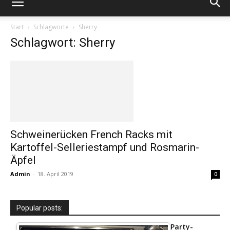
Start
Schlagworte
Sherry
Schlagwort: Sherry
Schweinerücken French Racks mit
Kartoffel-Selleriestampf und Rosmarin-
Äpfel
Admin
-
18. April 2019
0
Popular posts:
Party-