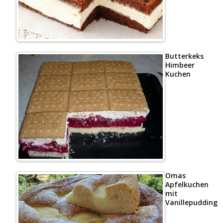
Butterkeks
Himbeer
Kuchen
Omas
Apfelkuchen
mit
Vanillepudding