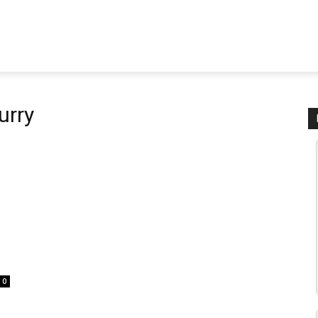
urry
0