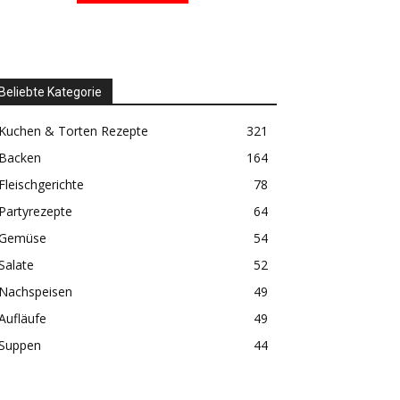
Beliebte Kategorie
Kuchen & Torten Rezepte
321
Backen
164
Fleischgerichte
78
Partyrezepte
64
Gemüse
54
Salate
52
Nachspeisen
49
Aufläufe
49
Suppen
44