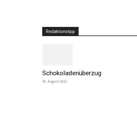
Redaktionstipp
Schokoladenüberzug
30. August 2022