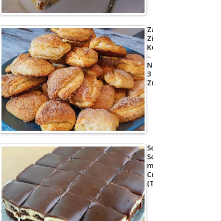
Zarte
Zimt-
Kekse
–
Nur
3
Zutaten
Schoko
Schnitte
mit
Creme
(Tassenrezept)