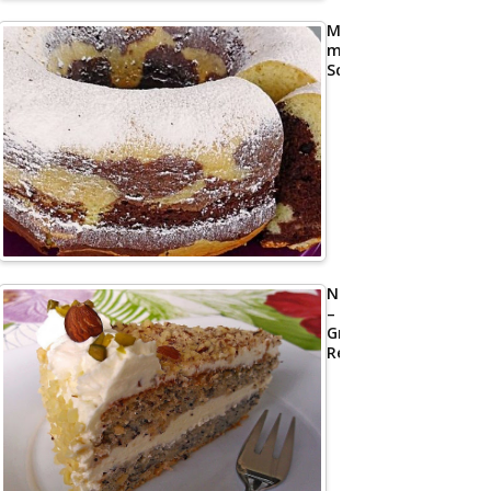
Marmorkuchen
mit
Schmand
Nusstorte
–
Großmutters
Rezept