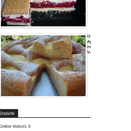
Omas
Apfelkuchen
mit
Vanillepudding
Statistik
Online Visitors:
0