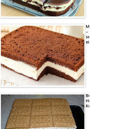
Milchschnittenkuche
–
sehr
einfach
Butterkeks
Himbeer
Kuchen