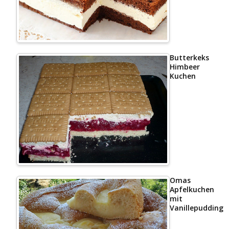
Butterkeks
Himbeer
Kuchen
Omas
Apfelkuchen
mit
Vanillepudding