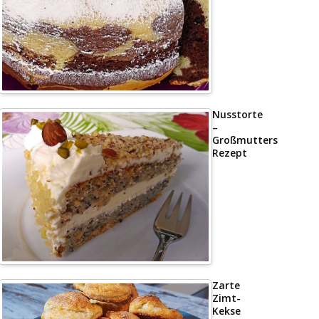
Nusstorte
–
Großmutters
Rezept
Zarte
Zimt-
Kekse