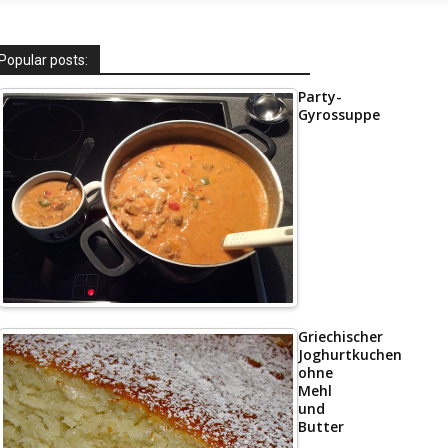
Popular posts:
Party-
Gyrossuppe
Griechischer
Joghurtkuchen
ohne
Mehl
und
Butter