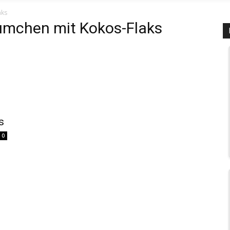
aks
umchen mit Kokos-Flaks
s
0