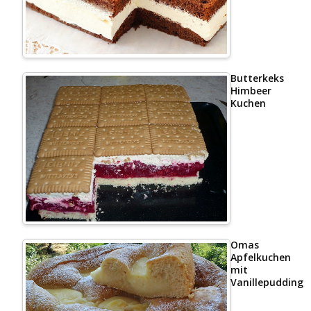
Butterkeks
Himbeer
Kuchen
Omas
Apfelkuchen
mit
Vanillepudding