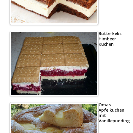
Butterkeks
Himbeer
Kuchen
Omas
Apfelkuchen
mit
Vanillepudding