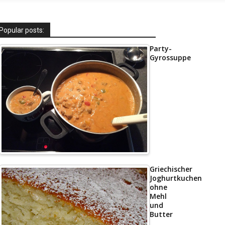
Popular posts:
Party-
Gyrossuppe
Griechischer
Joghurtkuchen
ohne
Mehl
und
Butter