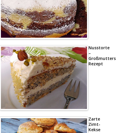
Nusstorte
–
Großmutters
Rezept
Zarte
Zimt-
Kekse