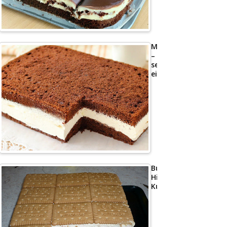
Milchschnittenkuche
–
sehr
einfach
Butterkeks
Himbeer
Kuchen