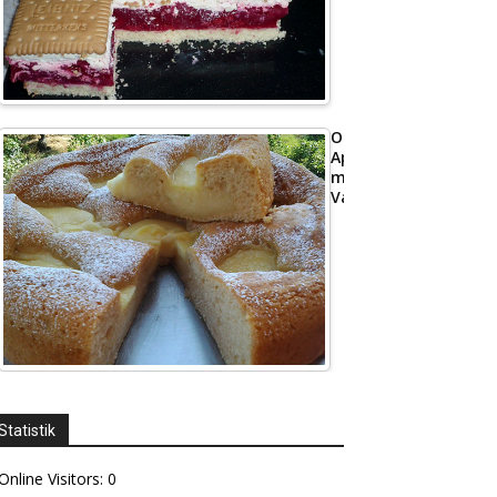
Omas
Apfelkuchen
mit
Vanillepudding
Statistik
Online Visitors:
0