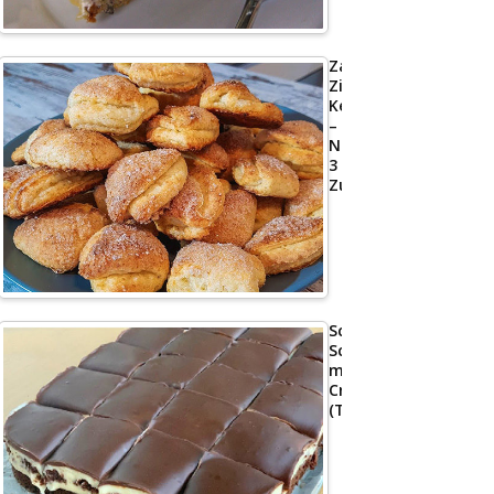
Zarte
Zimt-
Kekse
–
Nur
3
Zutaten
Schoko
Schnitte
mit
Creme
(Tassenrezept)