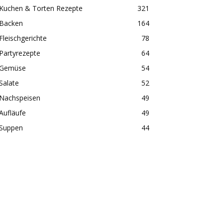
Kuchen & Torten Rezepte
321
Backen
164
Fleischgerichte
78
Partyrezepte
64
Gemüse
54
Salate
52
Nachspeisen
49
Aufläufe
49
Suppen
44