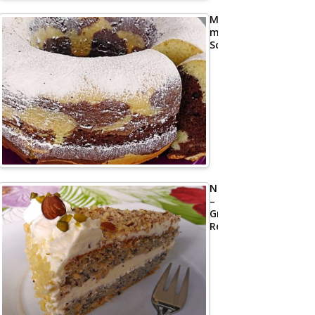
Marmorkuchen
mit
Schmand
Nusstorte
–
Großmutters
Rezept