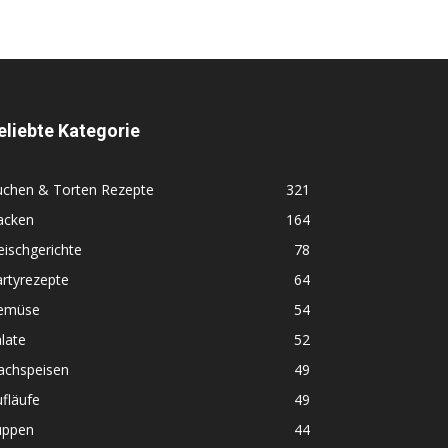
eliebte Kategorie
uchen & Torten Rezepte
321
acken
164
eischgerichte
78
rtyrezepte
64
emüse
54
late
52
achspeisen
49
fläufe
49
uppen
44