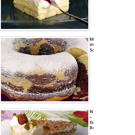
Marmorkuchen
mit
Schmand
Nusstorte
–
Großmutters
Rezept