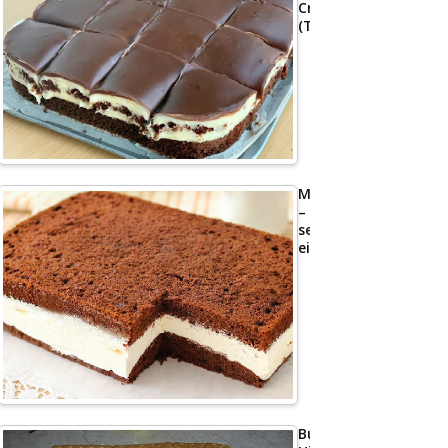
Creme
(Tassenrezept)
Milchschnittenkuche
–
sehr
einfach
Butterkeks