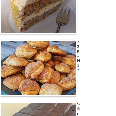
Zarte
Zimt-
Kekse
–
Nur
3
Zutaten
Schoko
Schnitte
mit