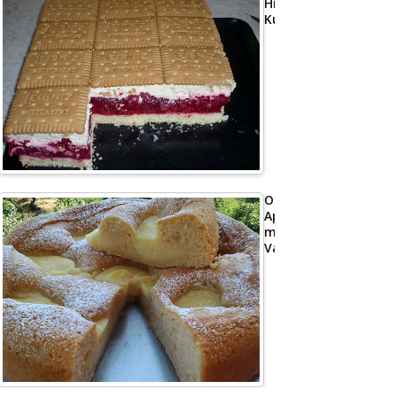
Himbeer
Kuchen
Omas
Apfelkuchen
mit
Vanillepudding