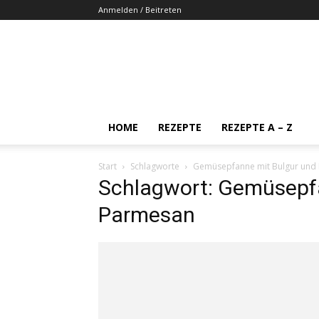
Anmelden / Beitreten
HOME
REZEPTE
REZEPTE A – Z
Start
Schlagworte
Gemüsepfanne mit Bulgur und
Schlagwort: Gemüsepf
Parmesan