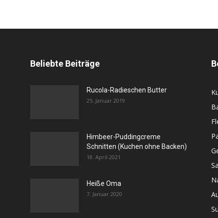
Beliebte Beiträge
B
Rucola-Radieschen Butter
K
25. Januar 2019
B
Fl
Pa
Himbeer-Puddingcreme
Schnitten (Kuchen ohne Backen)
G
18. April 2021
Sa
N
Heiße Oma
Au
7. Januar 2020
S