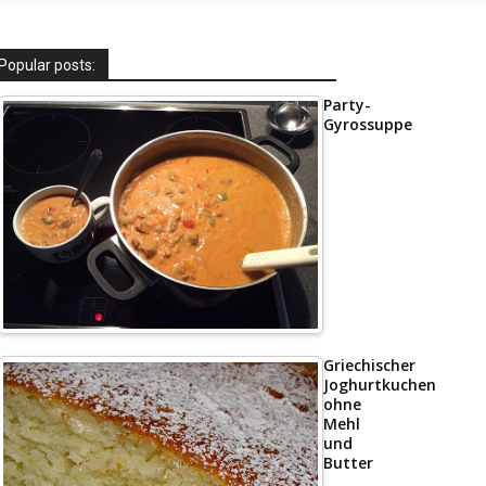
Popular posts:
Party-
Gyrossuppe
Griechischer
Joghurtkuchen
ohne
Mehl
und
Butter