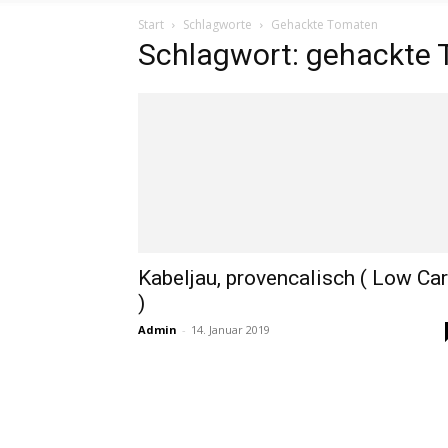
Start
Schlagworte
Gehackte Tomaten
Schlagwort: gehackte
Kabeljau, provencalisch ( Low Ca
)
Admin
-
14. Januar 2019