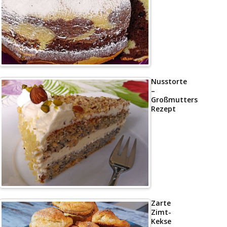
Nusstorte
–
Großmutters
Rezept
Zarte
Zimt-
Kekse