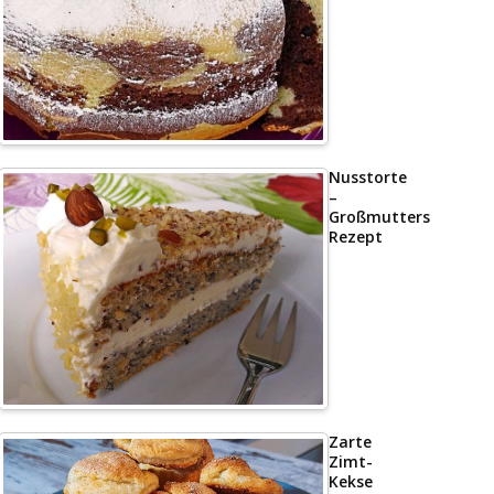
Nusstorte
–
Großmutters
Rezept
Zarte
Zimt-
Kekse