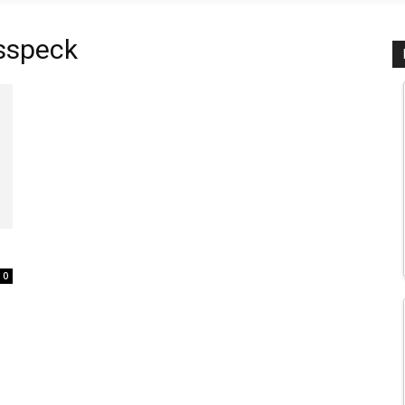
sspeck
0