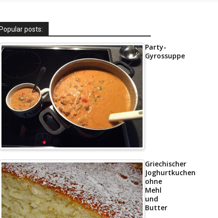
Popular posts:
Party-
Gyrossuppe
Griechischer
Joghurtkuchen
ohne
Mehl
und
Butter