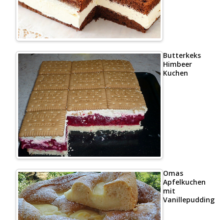
Butterkeks
Himbeer
Kuchen
Omas
Apfelkuchen
mit
Vanillepudding