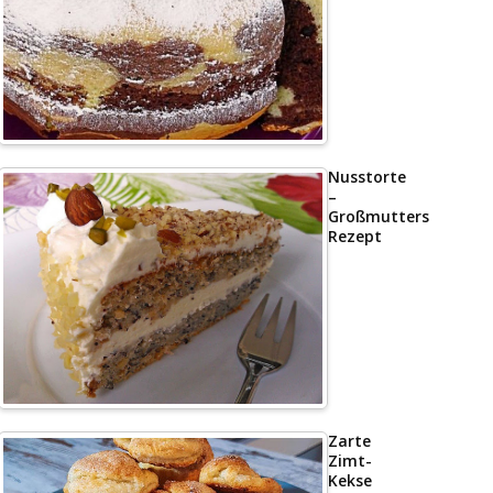
Nusstorte
–
Großmutters
Rezept
Zarte
Zimt-
Kekse