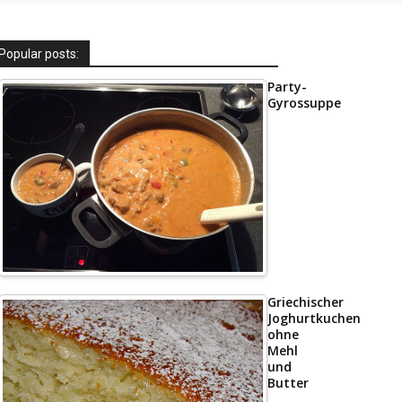
Popular posts:
Party-
Gyrossuppe
Griechischer
Joghurtkuchen
ohne
Mehl
und
Butter