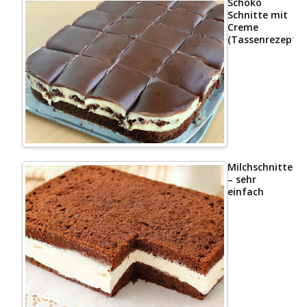
Schoko
Schnitte mit
Creme
(Tassenrezept)
Milchschnittenk
– sehr
einfach