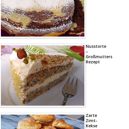
Nusstorte
–
Großmutters
Rezept
Zarte
Zimt-
Kekse