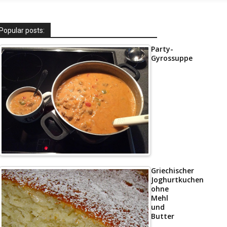
Popular posts:
Party-
Gyrossuppe
Griechischer
Joghurtkuchen
ohne
Mehl
und
Butter