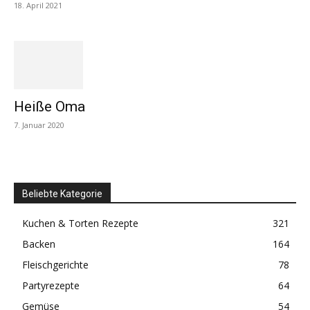
18. April 2021
Heiße Oma
7. Januar 2020
Beliebte Kategorie
Kuchen & Torten Rezepte
321
Backen
164
Fleischgerichte
78
Partyrezepte
64
Gemüse
54