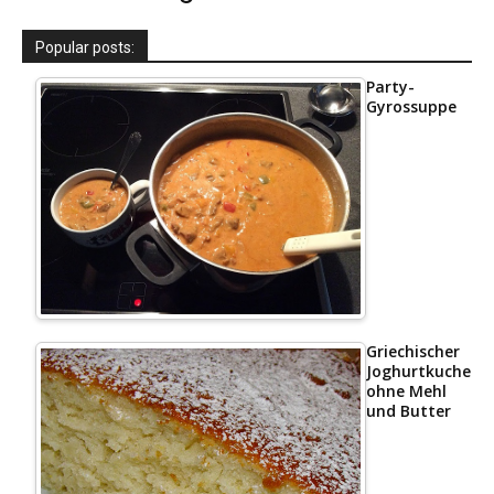
Popular posts:
Party-
Gyrossuppe
Griechischer
Joghurtkuchen
ohne Mehl
und Butter