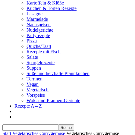
Kartoffeln & Klöße
Kuchen & Torten Rezepte
Lasagne
Marmelade
Nachspeisen
Nudelgerichte
Partyrezepte
Pizza
Quiche/Taart
Rezepte mit Fisch
Salate
Spargelrezepte
Suppen
Süße und herzhafte Pfannkuchen
Terrinen
Vegan
Vegetarisch
Vorspeise
Wok- und Pfannen-Gerichte
Rezepte A – Z
Start
Vegetarisches Currygemüse
Vegetarisches Currygemüse