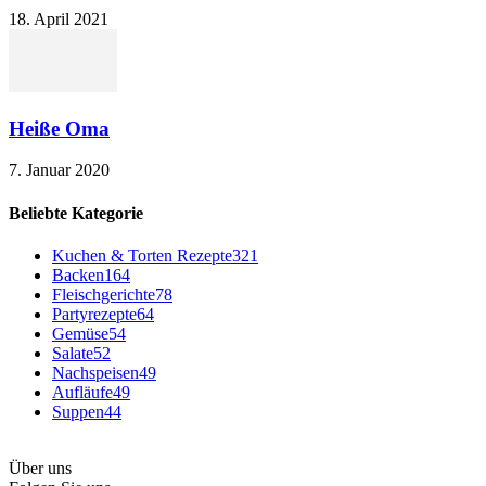
18. April 2021
Heiße Oma
7. Januar 2020
Beliebte Kategorie
Kuchen & Torten Rezepte
321
Backen
164
Fleischgerichte
78
Partyrezepte
64
Gemüse
54
Salate
52
Nachspeisen
49
Aufläufe
49
Suppen
44
Über uns