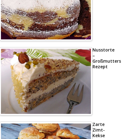
Nusstorte
–
Großmutters
Rezept
Zarte
Zimt-
Kekse