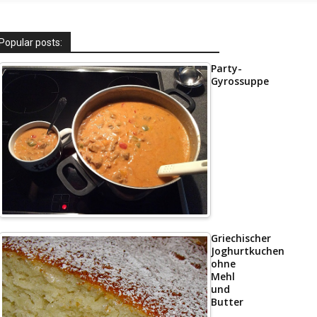
Popular posts:
Party-
Gyrossuppe
Griechischer
Joghurtkuchen
ohne
Mehl
und
Butter