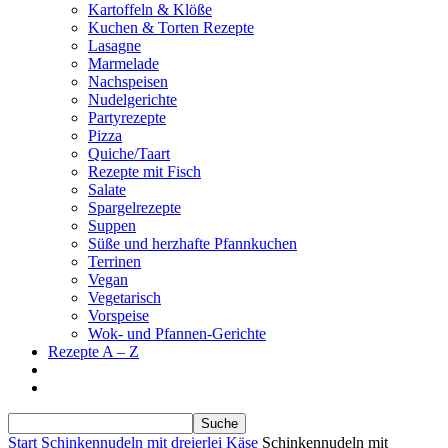
Kartoffeln & Klöße
Kuchen & Torten Rezepte
Lasagne
Marmelade
Nachspeisen
Nudelgerichte
Partyrezepte
Pizza
Quiche/Taart
Rezepte mit Fisch
Salate
Spargelrezepte
Suppen
Süße und herzhafte Pfannkuchen
Terrinen
Vegan
Vegetarisch
Vorspeise
Wok- und Pfannen-Gerichte
Rezepte A – Z
Start
Schinkennudeln mit dreierlei Käse
Schinkennudeln mit