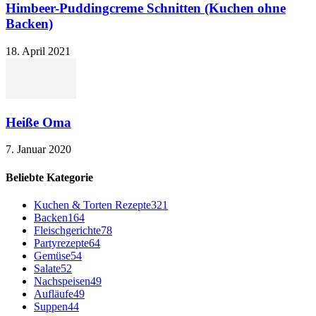
Himbeer-Puddingcreme Schnitten (Kuchen ohne
Backen)
18. April 2021
Heiße Oma
7. Januar 2020
Beliebte Kategorie
Kuchen & Torten Rezepte
321
Backen
164
Fleischgerichte
78
Partyrezepte
64
Gemüse
54
Salate
52
Nachspeisen
49
Aufläufe
49
Suppen
44