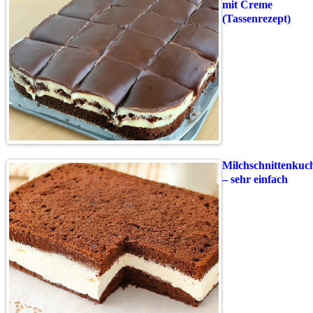
mit Creme
(Tassenrezept)
Milchschnittenkuc
– sehr einfach