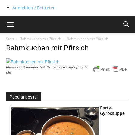
Anmelden / Beitreten
Start
Rahmkuchen mit Pfirsich
Rahmkuchen mit Pfirsich
Rahmkuchen mit Pfirsich
Please don’t remove that. It’s just an empty symbolic
file
Popular posts:
Party-
Gyrossuppe