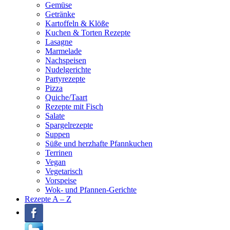
Gemüse
Getränke
Kartoffeln & Klöße
Kuchen & Torten Rezepte
Lasagne
Marmelade
Nachspeisen
Nudelgerichte
Partyrezepte
Pizza
Quiche/Taart
Rezepte mit Fisch
Salate
Spargelrezepte
Suppen
Süße und herzhafte Pfannkuchen
Terrinen
Vegan
Vegetarisch
Vorspeise
Wok- und Pfannen-Gerichte
Rezepte A – Z