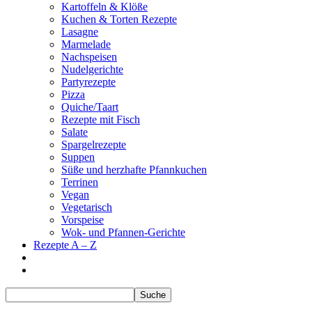
Kartoffeln & Klöße
Kuchen & Torten Rezepte
Lasagne
Marmelade
Nachspeisen
Nudelgerichte
Partyrezepte
Pizza
Quiche/Taart
Rezepte mit Fisch
Salate
Spargelrezepte
Suppen
Süße und herzhafte Pfannkuchen
Terrinen
Vegan
Vegetarisch
Vorspeise
Wok- und Pfannen-Gerichte
Rezepte A – Z