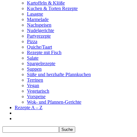
Kartoffeln & Klöße
Kuchen & Torten Rezepte
Lasagne
Marmelade
Nachspeisen
Nudelgerichte
Partyrezepte
Pizza
Quiche/Taart
Rezepte mit Fisch
Salate
Spargelrezepte
Suppen
Süße und herzhafte Pfannkuchen
Terrinen
Vegan
Vegetarisch
Vorspeise
Wok- und Pfannen-Gerichte
Rezepte A – Z