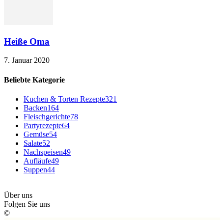
Heiße Oma
7. Januar 2020
Beliebte Kategorie
Kuchen & Torten Rezepte
321
Backen
164
Fleischgerichte
78
Partyrezepte
64
Gemüse
54
Salate
52
Nachspeisen
49
Aufläufe
49
Suppen
44
Über uns
Folgen Sie uns
©