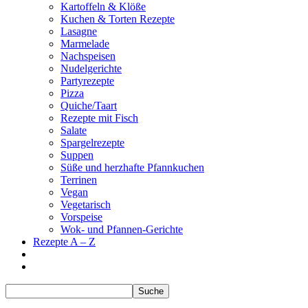
Kartoffeln & Klöße
Kuchen & Torten Rezepte
Lasagne
Marmelade
Nachspeisen
Nudelgerichte
Partyrezepte
Pizza
Quiche/Taart
Rezepte mit Fisch
Salate
Spargelrezepte
Suppen
Süße und herzhafte Pfannkuchen
Terrinen
Vegan
Vegetarisch
Vorspeise
Wok- und Pfannen-Gerichte
Rezepte A – Z