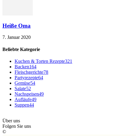
Heiße Oma
7. Januar 2020
Beliebte Kategorie
Kuchen & Torten Rezepte
321
Backen
164
Fleischgerichte
78
Partyrezepte
64
Gemüse
54
Salate
52
Nachspeisen
49
Aufläufe
49
Suppen
44
Über uns
Folgen Sie uns
©