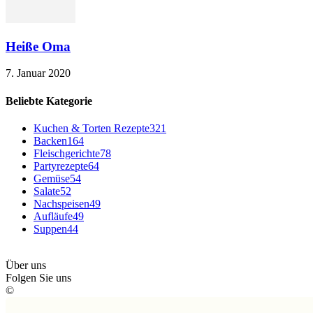
Heiße Oma
7. Januar 2020
Beliebte Kategorie
Kuchen & Torten Rezepte
321
Backen
164
Fleischgerichte
78
Partyrezepte
64
Gemüse
54
Salate
52
Nachspeisen
49
Aufläufe
49
Suppen
44
Über uns
Folgen Sie uns
©