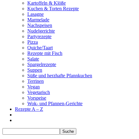
Kartoffeln & Klöße
Kuchen & Torten Rezepte
Lasagne
Marmelade
Nachspeisen
Nudelgerichte
Partyrezepte
Pizza
Quiche/Taart
Rezepte mit Fisch
Salate
Spargelrezepte
Suppen
Süße und herzhafte Pfannkuchen
Terrinen
Vegan
Vegetarisch
Vorspeise
Wok- und Pfannen-Gerichte
Rezepte A – Z