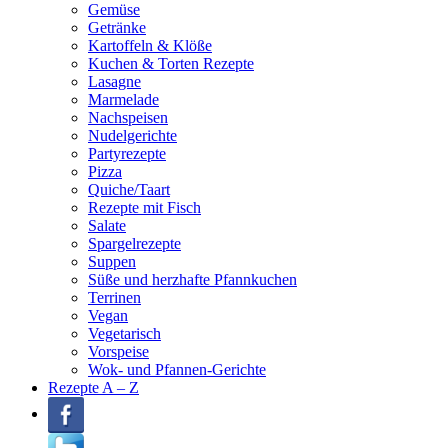
Gemüse
Getränke
Kartoffeln & Klöße
Kuchen & Torten Rezepte
Lasagne
Marmelade
Nachspeisen
Nudelgerichte
Partyrezepte
Pizza
Quiche/Taart
Rezepte mit Fisch
Salate
Spargelrezepte
Suppen
Süße und herzhafte Pfannkuchen
Terrinen
Vegan
Vegetarisch
Vorspeise
Wok- und Pfannen-Gerichte
Rezepte A – Z