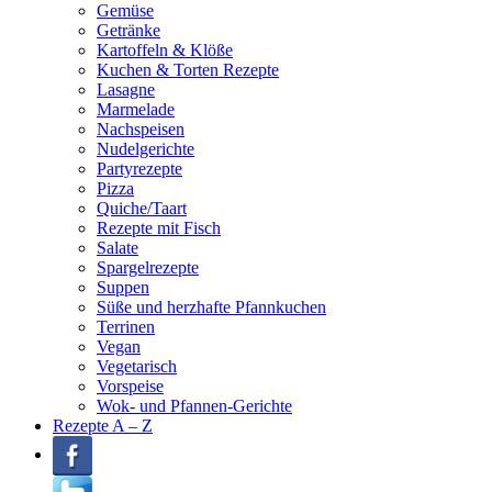
Gemüse
Getränke
Kartoffeln & Klöße
Kuchen & Torten Rezepte
Lasagne
Marmelade
Nachspeisen
Nudelgerichte
Partyrezepte
Pizza
Quiche/Taart
Rezepte mit Fisch
Salate
Spargelrezepte
Suppen
Süße und herzhafte Pfannkuchen
Terrinen
Vegan
Vegetarisch
Vorspeise
Wok- und Pfannen-Gerichte
Rezepte A – Z